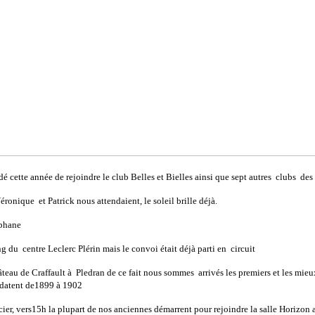
 cette année de rejoindre le club Belles et Bielles ainsi que sept autres clubs des
onique et Patrick nous attendaient, le soleil brille déjà.
ephane
ng du centre Leclerc Plérin mais le convoi était déjà parti en circuit
u de Craffault à Pledran de ce fait nous sommes arrivés les premiers et les mieux p
s datent de1899 à 1902
, glacier, vers15h la plupart de nos anciennes démarrent pour rejoindre la salle Horiz