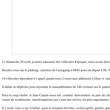
Ce dimanche 26 avril, journée nationale des véhicules d'époque, nous avons décidé
Rendez-vous sur le parking carrefour de Guingamp à 8h45 pour un départ à 9h, Vér
14 véhicules répondent à l appel ,parmi nous 2 nouveaux adhérents Céline et st
Il fallait se dépêcher pour rejoindre le rassemblement de 140 voitures sur le parki
Pour le coup Gisèle et Jean-Claude nous ont conduit directement au parc du châtea
connu de nombreuses transformations aux cours des siècles, les plus importante
Il y avait tout ce qu' il fallait pour se restaurer buvette, cochon grillé, galette