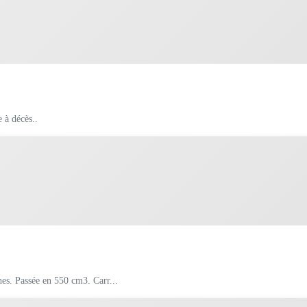
e à décès..
A vendre FIAT 500 L de 1971. Fiabilisée All électronique et double bobines. Passée en 550 cm3. Carr...