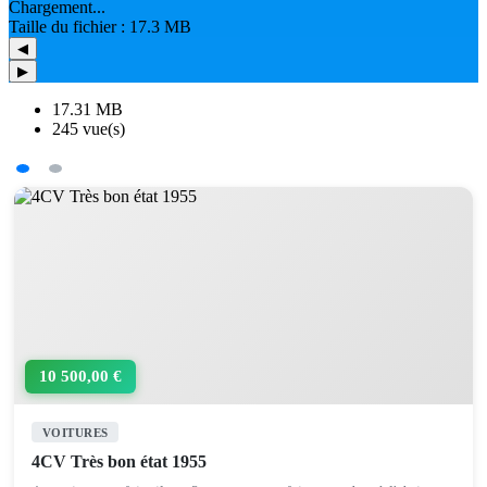
Chargement...
Taille du fichier : 17.3 MB
◀
▶
17.31 MB
245 vue(s)
10 500,00 €
VOITURES
4CV Très bon état 1955