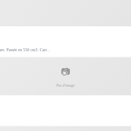
A vendre FIAT 500 L de 1971. Fiabilisée All électronique et double bobines. Passée en 550 cm3. Carr...
📷
Pas d'image