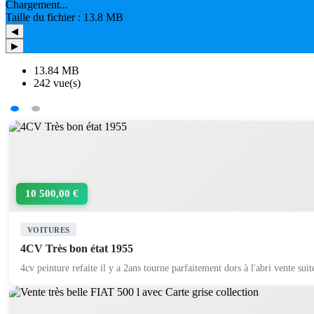
Chargement...
Taille du fichier : 13.8 MB
◀
▶
13.84 MB
242 vue(s)
10 500,00 €
VOITURES
4CV Très bon état 1955
4cv peinture refaite il y a 2ans tourne parfaitement dors à l'abri vente suit