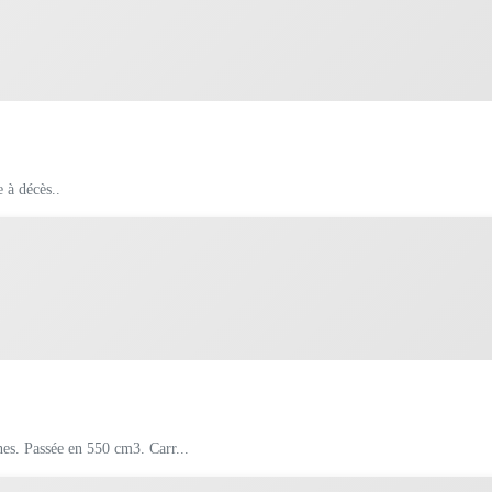
e à décès..
A vendre FIAT 500 L de 1971. Fiabilisée All électronique et double bobines. Passée en 550 cm3. Carr...